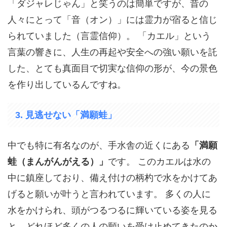
「ダジャレじゃん」と笑うのは簡単ですが、昔の
人々にとって「音（オン）」には霊力が宿ると信じ
られていました（言霊信仰）。 「カエル」という
言葉の響きに、人生の再起や安全への強い願いを託
した、とても真面目で切実な信仰の形が、今の景色
を作り出しているんですね。
3. 見逃せない「満願蛙」
中でも特に有名なのが、手水舎の近くにある
「満願
蛙（まんがんがえる）」
です。 このカエルは水の
中に鎮座しており、備え付けの柄杓で水をかけてあ
げると願いが叶うと言われています。 多くの人に
水をかけられ、頭がつるつるに輝いている姿を見る
と、どれほど多くの人の願いを受け止めてきたのか