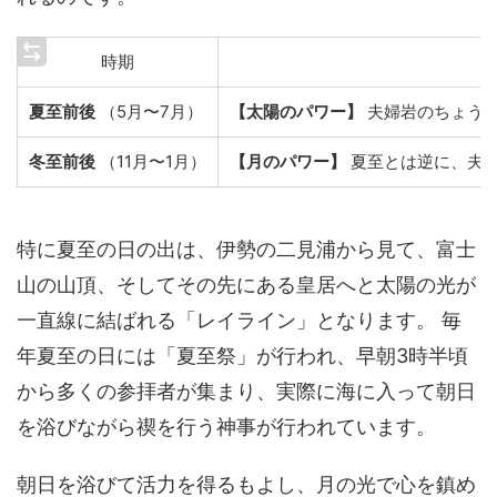
時期
夏至前後
（5月〜7月）
【太陽のパワー】
夫婦岩のちょうど
冬至前後
（11月〜1月）
【月のパワー】
夏至とは逆に、夫婦
特に夏至の日の出は、伊勢の二見浦から見て、富士
山の山頂、そしてその先にある皇居へと太陽の光が
一直線に結ばれる「レイライン」となります。 毎
年夏至の日には「夏至祭」が行われ、早朝3時半頃
から多くの参拝者が集まり、実際に海に入って朝日
を浴びながら禊を行う神事が行われています。
朝日を浴びて活力を得るもよし、月の光で心を鎮め