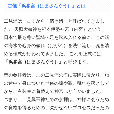
古儀「浜参宮（はまさんぐう）」とは
二見浦は、古くから「清き渚」と呼ばれてきまし
た。 天照大御神を祀る伊勢神宮（内宮）という、
日本で最も尊い聖域へ足を踏み入れる前に、この渚
の海水で心身の穢れ（けがれ）を洗い流し、魂を清
める儀式が行われてきました。 これを正式には
「浜参宮（はまさんぐう）」
と呼びます。
昔の参拝者は、この二見浦の海に実際に浸かり、旅
の途中で身についた世俗の垢や罪、穢れを落として
から、白装束に着替えて神宮へと向かいました。
つまり、二見興玉神社での参拝は、神様に会うため
の資格を得るための、欠かせないプロセスだったの