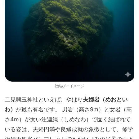
社結び・イメージ
二見興玉神社といえば、やはり
夫婦岩（めおとい
わ）
が最も有名です。 男岩（高さ9m）と女岩（高
さ4m）が太い注連縄（しめなわ）で固く結ばれて
いる姿は、夫婦円満や良縁成就の象徴として、修学