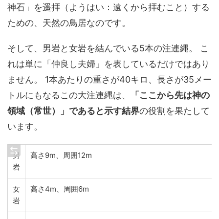
神石」を遥拝（ようはい：遠くから拝むこと）する
ための、天然の鳥居なのです。
そして、男岩と女岩を結んでいる5本の注連縄。 こ
れは単に「仲良し夫婦」を表しているだけではあり
ません。 1本あたりの重さが40キロ、長さが35メー
トルにもなるこの大注連縄は、
「ここから先は神の
領域（常世）」であると示す結界
の役割を果たして
います。
男
高さ9m、周囲12m
岩
女
高さ4m、周囲6m
岩