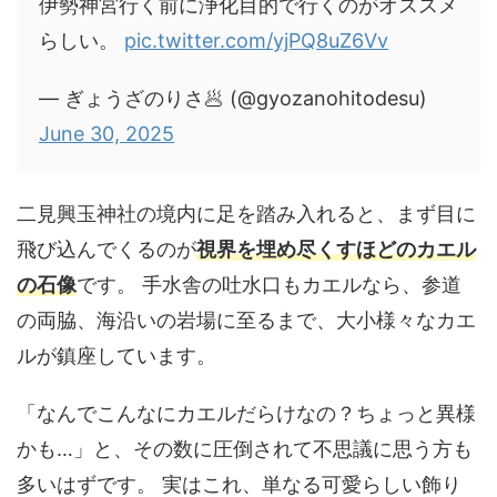
伊勢神宮行く前に浄化目的で行くのがオススメ
らしい。
pic.twitter.com/yjPQ8uZ6Vv
— ぎょうざのりさ🥟 (@gyozanohitodesu)
June 30, 2025
二見興玉神社の境内に足を踏み入れると、まず目に
飛び込んでくるのが
視界を埋め尽くすほどのカエル
の石像
です。 手水舎の吐水口もカエルなら、参道
の両脇、海沿いの岩場に至るまで、大小様々なカエ
ルが鎮座しています。
「なんでこんなにカエルだらけなの？ちょっと異様
かも…」と、その数に圧倒されて不思議に思う方も
多いはずです。 実はこれ、単なる可愛らしい飾り