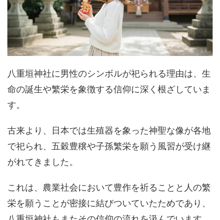
八重垣神社に男性のシンボルが祀られる理由は、生
命の誕生や繁栄を象徴する信仰に深く根ざしていま
す。
古来より、日本では生殖器を象った神聖な像が各地
で祀られ、五穀豊穣や子孫繁栄を願う風習が受け継
がれてきました。
これは、農業社会において豊作を祈ることと人の繁
栄を願うことが密接に結びついていたためであり、
八重垣神社もまたその信仰の流れを汲んでいます。